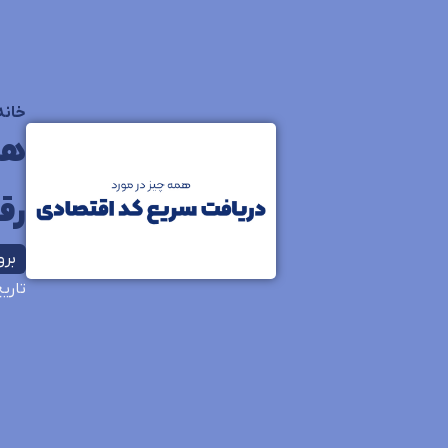
خانه
رق
بروزرس
تاری