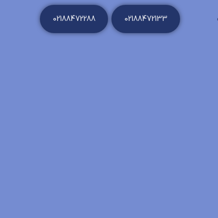
02188472288
02188472133