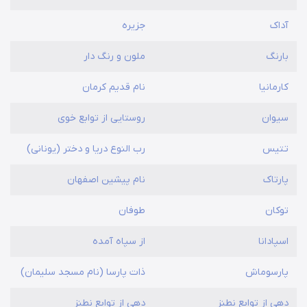
آداک
جزیره
بارنگ
ملون و رنگ دار
کارمانیا
نام قدیم کرمان
سیوان
روستایی از توابع خوی
تتیس
رب النوع دریا و دختر (یونانی)
پارتاک
نام پیشین اصفهان
توکان
طوفان
اسپادانا
از سپاه آمده
پارسوماش
ذات پارسا (نام مسجد سلیمان)
دهی از توابع نطنز
دهی از توابع نطنز