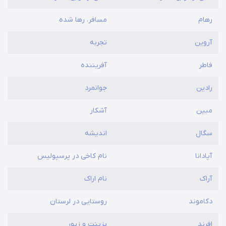
رهام
مسافر، رها شده
آروین
تجربه
فاطر
آفریننده
رادین
جوانمرد
مبین
آشکار
سگال
اندیشه
آپادانا
نام کاخی در پرسپولیس
آراک
نام اراک
دکاموند
روستایی در لرستان
افرند
پزینت و زیور