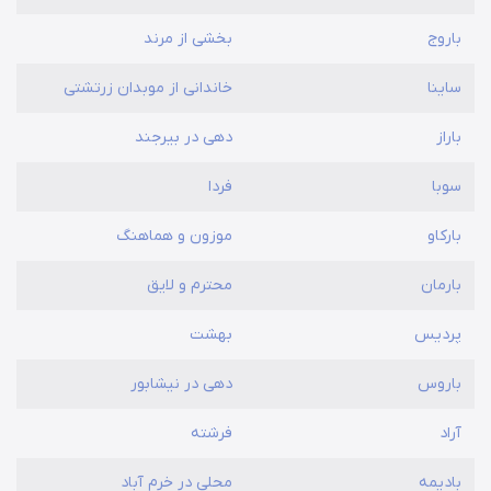
باروج
بخشی از مرند
ساینا
خاندانی از موبدان زرتشتی
باراز
دهی در بیرجند
سوبا
فردا
بارکاو
موزون و هماهنگ
بارمان
محترم و لایق
پردیس
بهشت
باروس
دهی در نیشابور
آراد
فرشته
بادیمه
محلی در خرم آباد