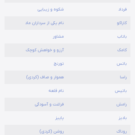
فرداد
شکوه و زیبایی
کاراکو
نام یکی از سرداران ماد
باتاب
مشاور
کامک
آرزو و خواهش کوچک
باتس
تورنج
راسا
هموار و صاف (کردی)
باتیس
نام قلعه
رامش
فراغت و آسودگی
بادیز
پاییز
روناک
روشن (کردی)