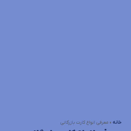
خانه
»
معرفی انواع کارت بازرگانی