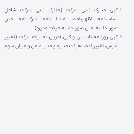
کپی مدارک ثبتی شرکت (مدارک ثبتی شرکت شامل
اساسنامه، اظهارنامه، تقاضا نامه، شرکتنامه، متن
صورتجلسه، متن صورتجلسه هیئت مدیره)
کپی روزنامه تاسیس و کپی آخرین تغییرات شرکت (تغییر
آدرس، تغییر اعضا هیئت مدیره و مدیر عامل و میزان سهم
الشرکه یا سهام اعضا و …)
کپی مدارک هویتی اعضا شرکت (تصویر شناسنامه و کارت
ملی)
⁠شماره همراه به نام اعضا شرکت
کپی اجاره نامه کد رهگیری دار یا سند به نام شرکت با
کاربری اداری
گواهی امضا صاحبین امضا در شرکت خطاب به اداره امور
مالیاتی حوزه مورد نظر از دفترخانه
⁠تنظیم وکالتنامه در دفترخانه به نام وکیل معرفی شده