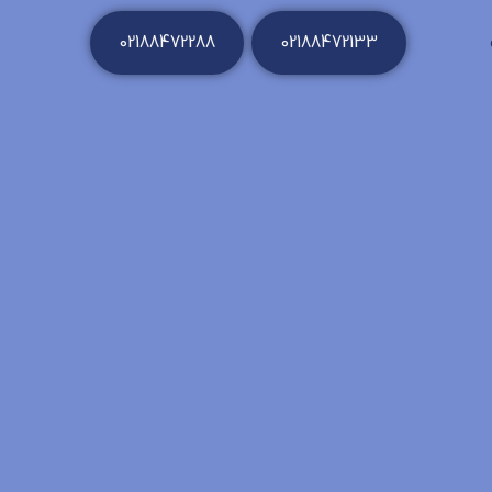
02188472288
02188472133