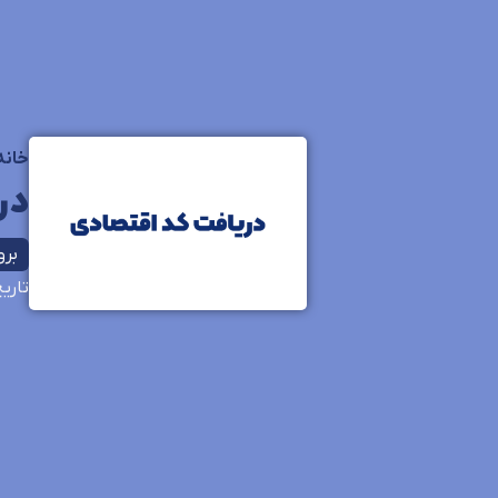
خانه
در
بروزرس
تاری