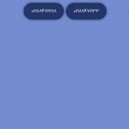
02188472288
02188472133