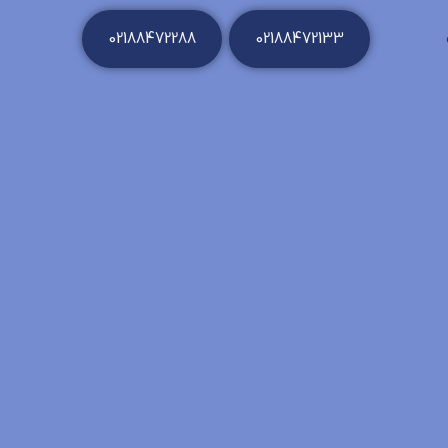
02188472288
02188472133