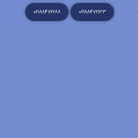
02188472288
02188472133