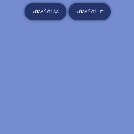
02188472288
02188472133