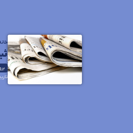
خانه
ثب
بروزر
تاری