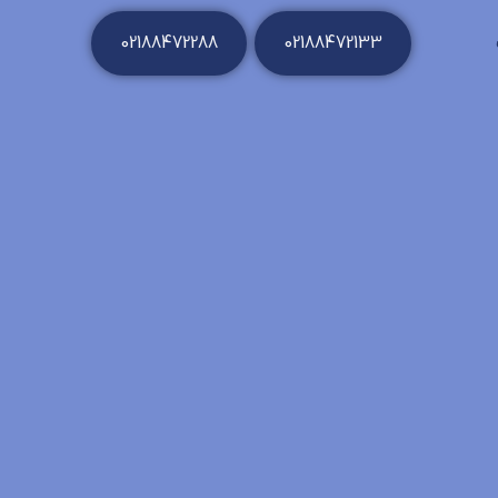
02188472288
02188472133