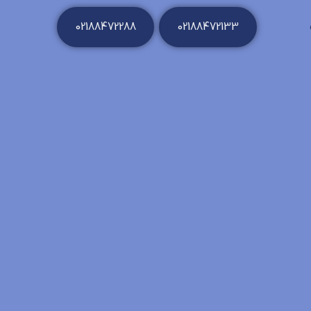
02188472288
02188472133