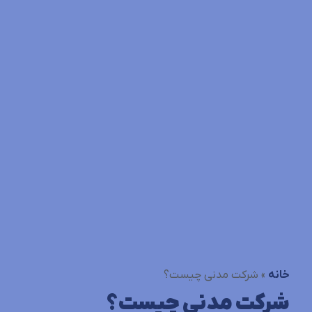
خانه
»
شرکت مدنی چیست؟
شرکت مدنی چیست؟