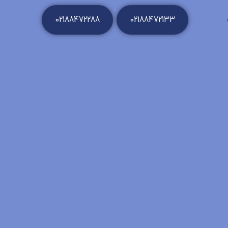
02188472288
02188472133