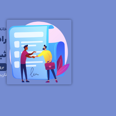
خانه
را
ثب
بروزر
تاری