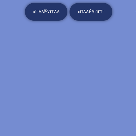
02188472288
02188472133