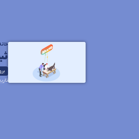
خانه
ثب
بروزر
تاری