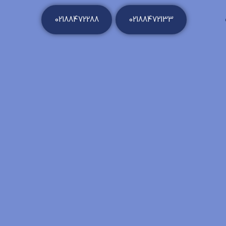
02188472288
02188472133