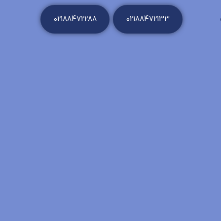
02188472288
02188472133